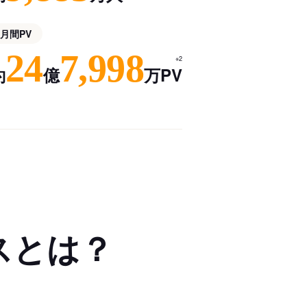
月間PV
24
7,998
※2
約
億
万PV
スとは？