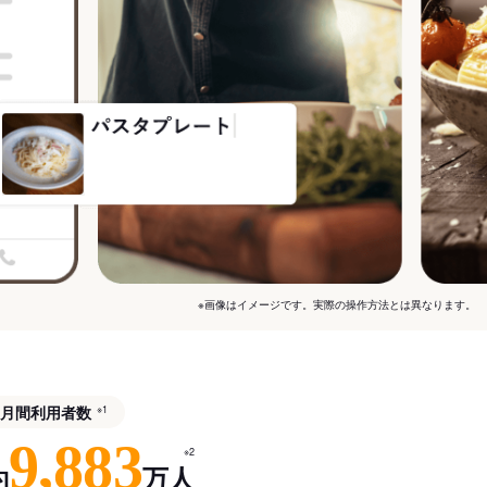
※画像はイメージです。実際の操作方法とは異なります。
月間利用者数
※1
9,883
※2
約
万人