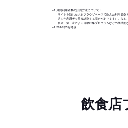
※1 月間利用者数の計測方法について：
サイトを訪れた人をブラウザベースで数えた利用者数
訪した利用者を重複計測する場合があります）。なお
複や、第三者による自動収集プログラムなどの機械的
※2 2026年3月時点
飲食店