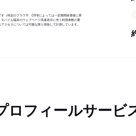
です（特定のブラウザ、OS等によっては一定期間経過後に再
、モバイル端末のウェブページ高速表示に伴う利用者数の重
なアクセスについては可能な限り排除して計測しています。
プロフィールサービ