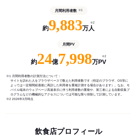
月間利用者数
※1
9,883
※2
約
万人
月間PV
24
7,998
※2
約
億
万PV
※1 月間利用者数の計測方法について：
サイトを訪れた人をブラウザベースで数えた利用者数です（特定のブラウザ、OS等に
よっては一定期間経過後に再訪した利用者を重複計測する場合があります）。なお、モ
バイル端末のウェブページ高速表示に伴う利用者数の重複や、第三者による自動収集プ
ログラムなどの機械的なアクセスについては可能な限り排除して計測しています。
※2 2026年3月時点
飲食店プロフィール