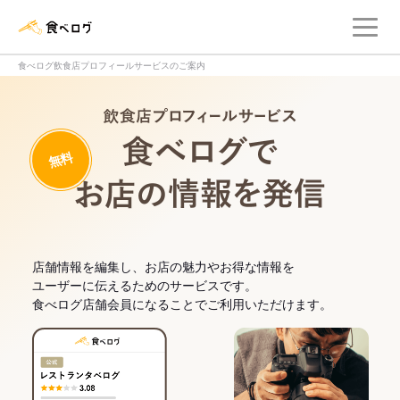
メ
食べログ店舗管理画面
食べログ飲食店プロフィールサービスのご案内
飲食店プロフィー
無料
食べログでお
店舗情報を編集し、お店の魅力やお得な情報を
ユーザーに伝えるためのサービスです。
食べログ店舗会員になることでご利用いただけます。