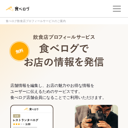
メ
食べログ店舗管理画面
食べログ飲食店プロフィールサービスのご案内
飲食店プロフィー
無料
食べログでお
店舗情報を編集し、お店の魅力やお得な情報を
ユーザーに伝えるためのサービスです。
食べログ店舗会員になることでご利用いただけます。