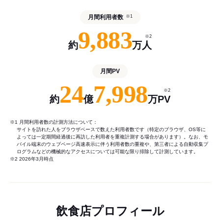
月間利用者数
※1
9,883
※2
約
万人
月間PV
24
7,998
※2
約
億
万PV
※1 月間利用者数の計測方法について：
サイトを訪れた人をブラウザベースで数えた利用者数です（特定のブラウザ、OS等に
よっては一定期間経過後に再訪した利用者を重複計測する場合があります）。なお、モ
バイル端末のウェブページ高速表示に伴う利用者数の重複や、第三者による自動収集プ
ログラムなどの機械的なアクセスについては可能な限り排除して計測しています。
※2 2026年3月時点
飲食店プロフィール