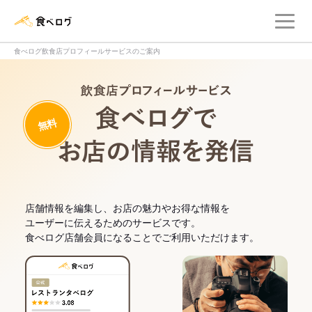
メ
食べログ店舗管理画面
食べログ飲食店プロフィールサービスのご案内
飲食店プロフィー
無料
食べログでお
店舗情報を編集し、お店の魅力やお得な情報を
ユーザーに伝えるためのサービスです。
食べログ店舗会員になることでご利用いただけます。