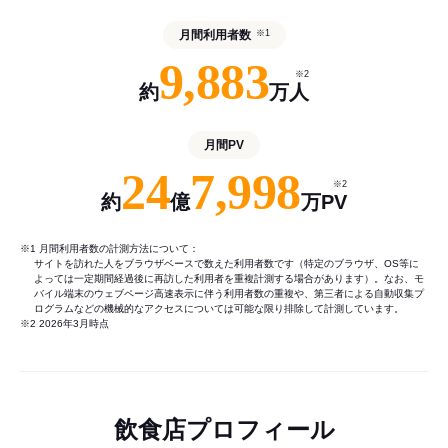
月間利用者数
※1
9,883
※2
約
万人
月間PV
24
7,998
※2
約
億
万PV
※1 月間利用者数の計測方法について：
サイトを訪れた人をブラウザベースで数えた利用者数です（特定のブラウザ、OS等に
よっては一定期間経過後に再訪した利用者を重複計測する場合があります）。なお、モ
バイル端末のウェブページ高速表示に伴う利用者数の重複や、第三者による自動収集プ
ログラムなどの機械的なアクセスについては可能な限り排除して計測しています。
※2 2026年3月時点
飲食店プロフィール