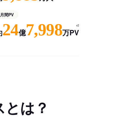
月間PV
24
7,998
※2
約
億
万PV
スとは？