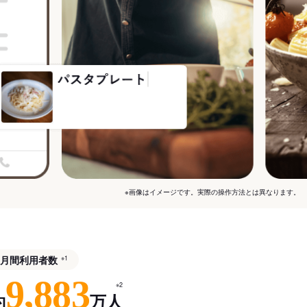
※画像はイメージです。実際の操作方法とは異なります。
月間利用者数
※1
9,883
※2
約
万人