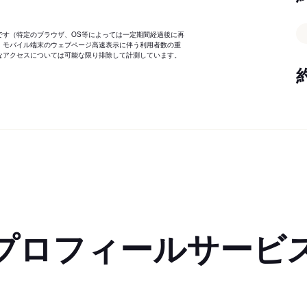
です（特定のブラウザ、OS等によっては一定期間経過後に再
、モバイル端末のウェブページ高速表示に伴う利用者数の重
なアクセスについては可能な限り排除して計測しています。
プロフィールサービ