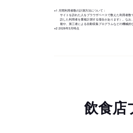
※1 月間利用者数の計測方法について：
サイトを訪れた人をブラウザベースで数えた利用者数
訪した利用者を重複計測する場合があります）。なお
複や、第三者による自動収集プログラムなどの機械的
※2 2026年3月時点
飲食店