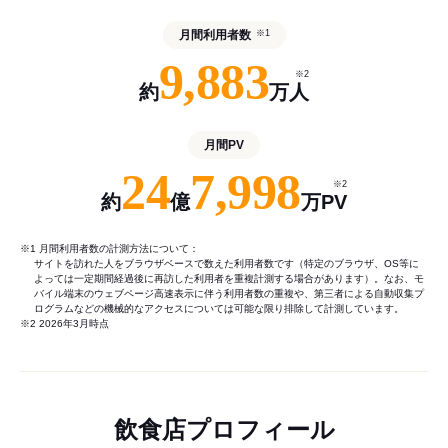
月間利用者数
※1
9,883
※2
約
万人
月間PV
24
7,998
※2
約
億
万PV
※1 月間利用者数の計測方法について：
サイトを訪れた人をブラウザベースで数えた利用者数です（特定のブラウザ、OS等に
よっては一定期間経過後に再訪した利用者を重複計測する場合があります）。なお、モ
バイル端末のウェブページ高速表示に伴う利用者数の重複や、第三者による自動収集プ
ログラムなどの機械的なアクセスについては可能な限り排除して計測しています。
※2 2026年3月時点
飲食店プロフィール