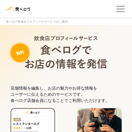
メ
食べログ店舗管理画面
食べログ飲食店プロフィールサービスのご案内
飲食店プロフィー
無料
食べログでお
店舗情報を編集し、お店の魅力やお得な情報を
ユーザーに伝えるためのサービスです。
食べログ店舗会員になることでご利用いただけます。