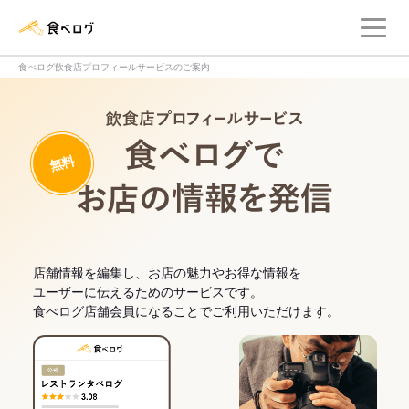
メ
食べログ店舗管理画面
食べログ飲食店プロフィールサービスのご案内
飲食店プロフィー
無料
食べログでお
店舗情報を編集し、お店の魅力やお得な情報を
ユーザーに伝えるためのサービスです。
食べログ店舗会員になることでご利用いただけます。