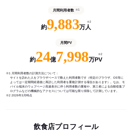
月間利用者数
※1
9,883
※2
約
万人
月間PV
24
7,998
※2
約
億
万PV
※1 月間利用者数の計測方法について：
サイトを訪れた人をブラウザベースで数えた利用者数です（特定のブラウザ、OS等に
よっては一定期間経過後に再訪した利用者を重複計測する場合があります）。なお、モ
バイル端末のウェブページ高速表示に伴う利用者数の重複や、第三者による自動収集プ
ログラムなどの機械的なアクセスについては可能な限り排除して計測しています。
※2 2026年3月時点
飲食店プロフィール