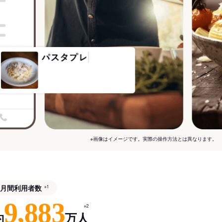
※画像はイメージです。実際の操作方法とは異なります。
月間利用者数
※1
9,883
※2
約
万人