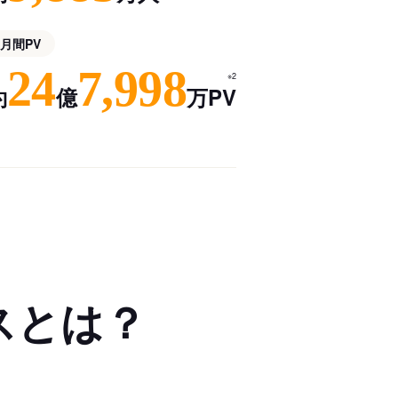
月間PV
24
7,998
※2
約
億
万PV
スとは？