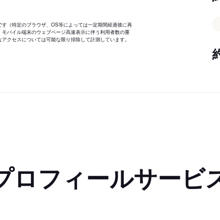
です（特定のブラウザ、OS等によっては一定期間経過後に再
、モバイル端末のウェブページ高速表示に伴う利用者数の重
なアクセスについては可能な限り排除して計測しています。
プロフィールサービ