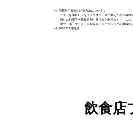
※1 月間利用者数の計測方法について：
サイトを訪れた人をブラウザベースで数えた利用者数
訪した利用者を重複計測する場合があります）。なお
複や、第三者による自動収集プログラムなどの機械的
※2 2026年3月時点
飲食店