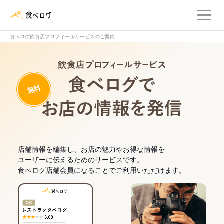
メ
食べログ店舗管理画面
食べログ飲食店プロフィールサービスのご案内
飲食店プロフィー
無料
食べログでお
店舗情報を編集し、お店の魅力やお得な情報を
ユーザーに伝えるためのサービスです。
食べログ店舗会員になることでご利用いただけます。