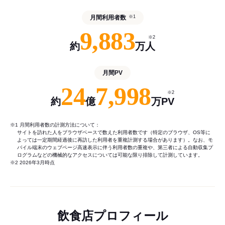
月間利用者数
※1
9,883
※2
約
万人
月間PV
24
7,998
※2
約
億
万PV
※1 月間利用者数の計測方法について：
サイトを訪れた人をブラウザベースで数えた利用者数です（特定のブラウザ、OS等に
よっては一定期間経過後に再訪した利用者を重複計測する場合があります）。なお、モ
バイル端末のウェブページ高速表示に伴う利用者数の重複や、第三者による自動収集プ
ログラムなどの機械的なアクセスについては可能な限り排除して計測しています。
※2 2026年3月時点
飲食店プロフィール