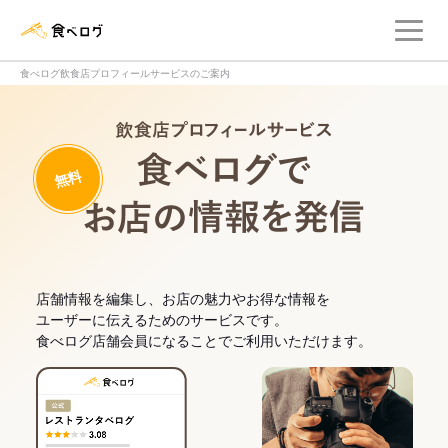
メ
食べログ店舗管理画面
食べログ飲食店プロフィールサービスのご案内
飲食店プロフィー
無料
食べログでお
店舗情報を編集し、お店の魅力やお得な情報を
ユーザーに伝えるためのサービスです。
食べログ店舗会員になることでご利用いただけます。