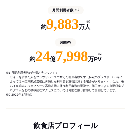
月間利用者数
※1
9,883
※2
約
万人
月間PV
24
7,998
※2
約
億
万PV
※1 月間利用者数の計測方法について：
サイトを訪れた人をブラウザベースで数えた利用者数です（特定のブラウザ、OS等に
よっては一定期間経過後に再訪した利用者を重複計測する場合があります）。なお、モ
バイル端末のウェブページ高速表示に伴う利用者数の重複や、第三者による自動収集プ
ログラムなどの機械的なアクセスについては可能な限り排除して計測しています。
※2 2026年3月時点
飲食店プロフィール