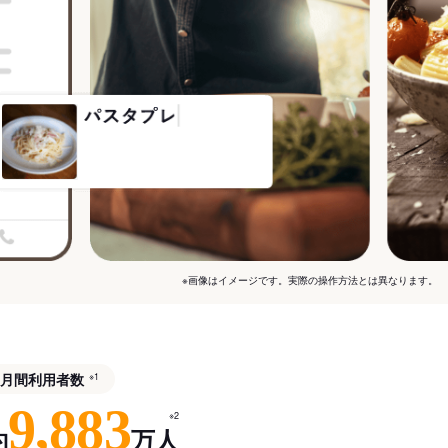
※画像はイメージです。実際の操作方法とは異なります。
月間利用者数
※1
9,883
※2
約
万人