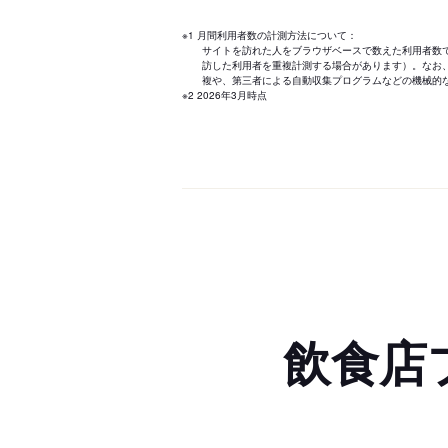
※1 月間利用者数の計測方法について：
サイトを訪れた人をブラウザベースで数えた利用者数
訪した利用者を重複計測する場合があります）。なお
複や、第三者による自動収集プログラムなどの機械的
※2 2026年3月時点
飲食店