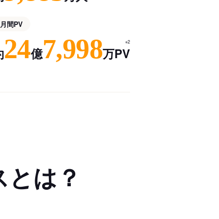
月間PV
24
7,998
※2
約
億
万PV
スとは？