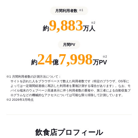
月間利用者数
※1
9,883
※2
約
万人
月間PV
24
7,998
※2
約
億
万PV
※1 月間利用者数の計測方法について：
サイトを訪れた人をブラウザベースで数えた利用者数です（特定のブラウザ、OS等に
よっては一定期間経過後に再訪した利用者を重複計測する場合があります）。なお、モ
バイル端末のウェブページ高速表示に伴う利用者数の重複や、第三者による自動収集プ
ログラムなどの機械的なアクセスについては可能な限り排除して計測しています。
※2 2026年3月時点
飲食店プロフィール