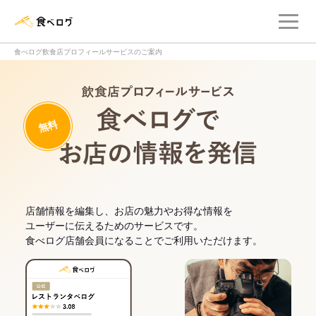
メ
食べログ店舗管理画面
食べログ飲食店プロフィールサービスのご案内
飲食店プロフィー
無料
食べログでお
店舗情報を編集し、お店の魅力やお得な情報を
ユーザーに伝えるためのサービスです。
食べログ店舗会員になることでご利用いただけます。