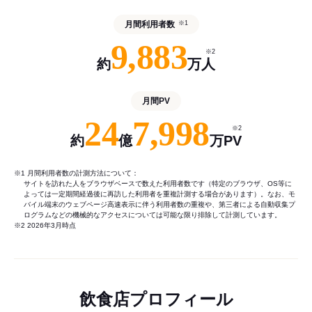
月間利用者数
※1
9,883
※2
約
万人
月間PV
24
7,998
※2
約
億
万PV
※1 月間利用者数の計測方法について：
サイトを訪れた人をブラウザベースで数えた利用者数です（特定のブラウザ、OS等に
よっては一定期間経過後に再訪した利用者を重複計測する場合があります）。なお、モ
バイル端末のウェブページ高速表示に伴う利用者数の重複や、第三者による自動収集プ
ログラムなどの機械的なアクセスについては可能な限り排除して計測しています。
※2 2026年3月時点
飲食店プロフィール