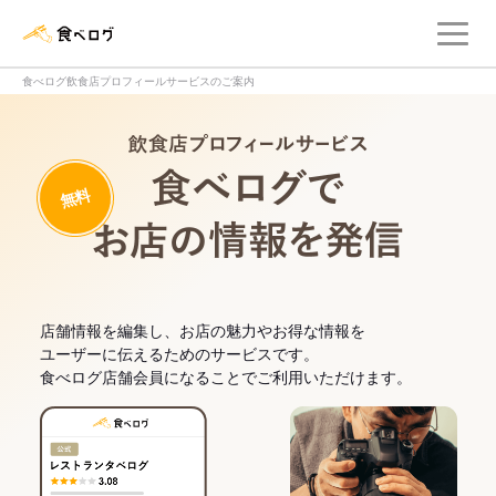
メ
食べログ店舗管理画面
食べログ飲食店プロフィールサービスのご案内
飲食店プロフィー
無料
食べログでお
店舗情報を編集し、お店の魅力やお得な情報を
ユーザーに伝えるためのサービスです。
食べログ店舗会員になることでご利用いただけます。