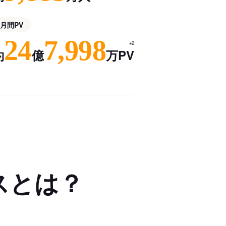
月間PV
24
7,998
※2
約
億
万PV
スとは？