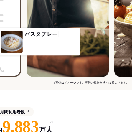
※画像はイメージです。実際の操作方法とは異なります。
月間利用者数
※1
9,883
※2
約
万人