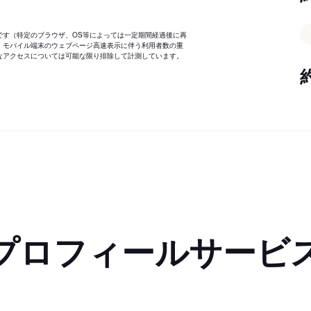
です（特定のブラウザ、OS等によっては一定期間経過後に再
、モバイル端末のウェブページ高速表示に伴う利用者数の重
なアクセスについては可能な限り排除して計測しています。
プロフィールサービ