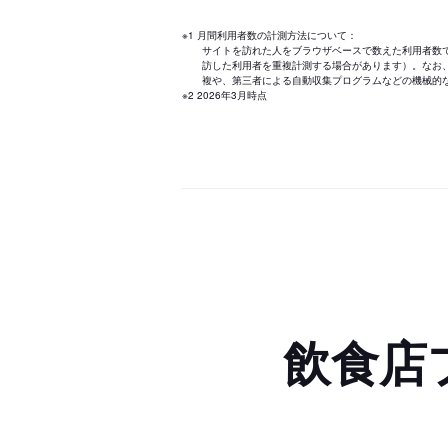
※1 月間利用者数の計測方法について：
サイトを訪れた人をブラウザベースで数えた利用者数
訪した利用者を重複計測する場合があります）。なお
複や、第三者による自動収集プログラムなどの機械的
※2 2026年3月時点
飲食店