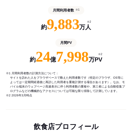
月間利用者数
※1
9,883
※2
約
万人
月間PV
24
7,998
※2
約
億
万PV
※1 月間利用者数の計測方法について：
サイトを訪れた人をブラウザベースで数えた利用者数です（特定のブラウザ、OS等に
よっては一定期間経過後に再訪した利用者を重複計測する場合があります）。なお、モ
バイル端末のウェブページ高速表示に伴う利用者数の重複や、第三者による自動収集プ
ログラムなどの機械的なアクセスについては可能な限り排除して計測しています。
※2 2026年3月時点
飲食店プロフィール