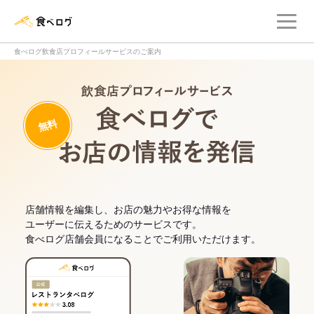
メ
食べログ店舗管理画面
食べログ飲食店プロフィールサービスのご案内
飲食店プロフィー
無料
食べログでお
店舗情報を編集し、お店の魅力やお得な情報を
ユーザーに伝えるためのサービスです。
食べログ店舗会員になることでご利用いただけます。