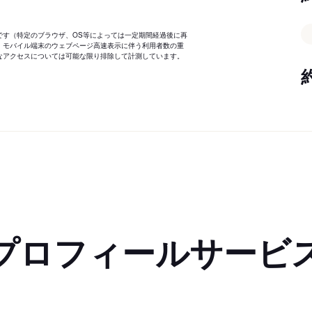
です（特定のブラウザ、OS等によっては一定期間経過後に再
、モバイル端末のウェブページ高速表示に伴う利用者数の重
なアクセスについては可能な限り排除して計測しています。
プロフィールサービ