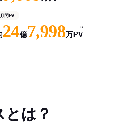
月間PV
24
7,998
※2
約
億
万PV
スとは？