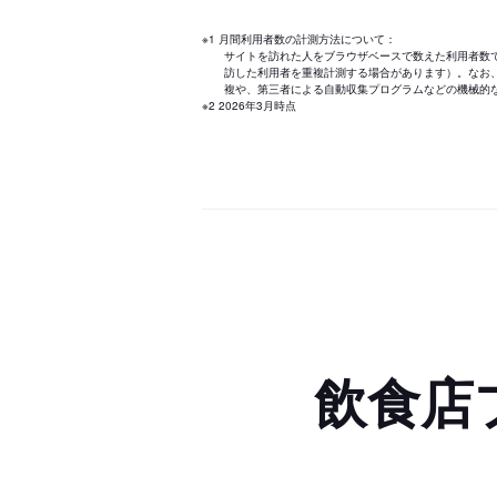
※1 月間利用者数の計測方法について：
サイトを訪れた人をブラウザベースで数えた利用者数
訪した利用者を重複計測する場合があります）。なお
複や、第三者による自動収集プログラムなどの機械的
※2 2026年3月時点
飲食店