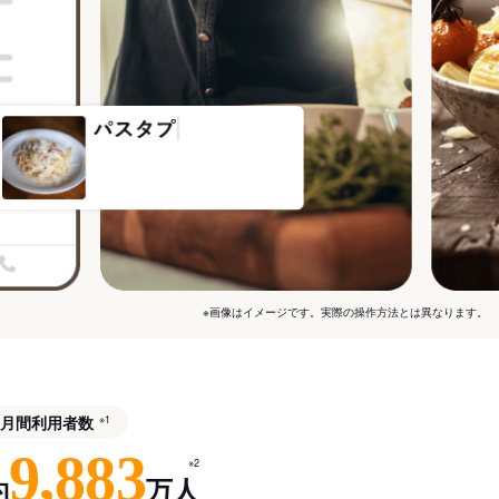
※画像はイメージです。実際の操作方法とは異なります。
月間利用者数
※1
9,883
※2
約
万人