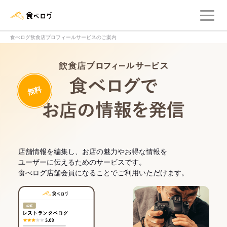
メ
食べログ店舗管理画面
食べログ飲食店プロフィールサービスのご案内
飲食店プロフィー
無料
食べログでお
店舗情報を編集し、お店の魅力やお得な情報を
ユーザーに伝えるためのサービスです。
食べログ店舗会員になることでご利用いただけます。