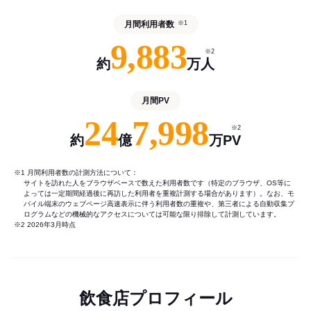
月間利用者数
※1
9,883
※2
約
万人
月間PV
24
7,998
※2
約
億
万PV
※1 月間利用者数の計測方法について：
サイトを訪れた人をブラウザベースで数えた利用者数です（特定のブラウザ、OS等に
よっては一定期間経過後に再訪した利用者を重複計測する場合があります）。なお、モ
バイル端末のウェブページ高速表示に伴う利用者数の重複や、第三者による自動収集プ
ログラムなどの機械的なアクセスについては可能な限り排除して計測しています。
※2 2026年3月時点
飲食店プロフィール