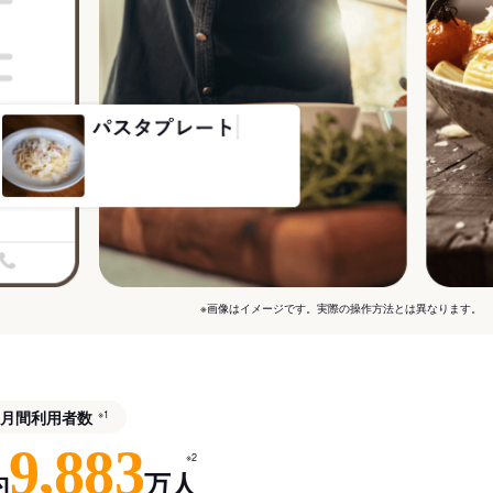
※画像はイメージです。実際の操作方法とは異なります。
月間利用者数
※1
9,883
※2
約
万人