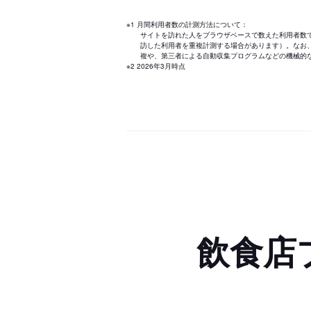
※1 月間利用者数の計測方法について：
サイトを訪れた人をブラウザベースで数えた利用者数
訪した利用者を重複計測する場合があります）。なお
複や、第三者による自動収集プログラムなどの機械的
※2 2026年3月時点
飲食店