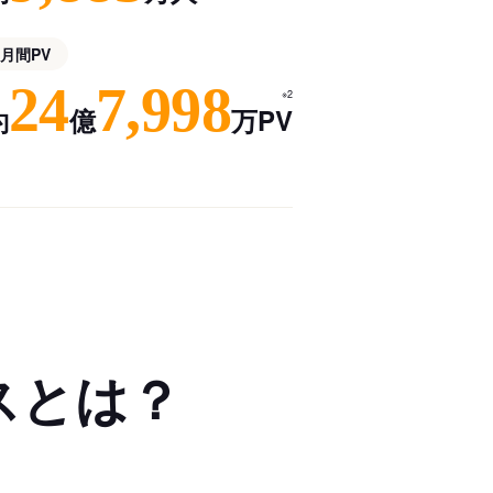
月間PV
24
7,998
※2
約
億
万PV
スとは？