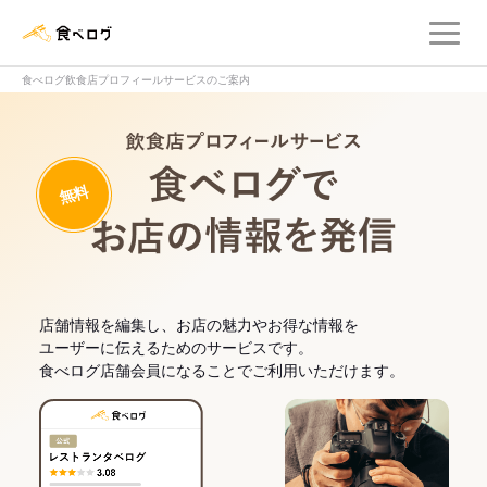
メ
食べログ店舗管理画面
食べログ飲食店プロフィールサービスのご案内
飲食店プロフィー
無料
食べログでお
店舗情報を編集し、お店の魅力やお得な情報を
ユーザーに伝えるためのサービスです。
食べログ店舗会員になることでご利用いただけます。