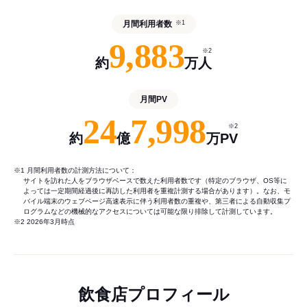
月間利用者数
※1
9,883
※2
約
万人
月間PV
24
7,998
※2
約
億
万PV
※1 月間利用者数の計測方法について：
サイトを訪れた人をブラウザベースで数えた利用者数です（特定のブラウザ、OS等に
よっては一定期間経過後に再訪した利用者を重複計測する場合があります）。なお、モ
バイル端末のウェブページ高速表示に伴う利用者数の重複や、第三者による自動収集プ
ログラムなどの機械的なアクセスについては可能な限り排除して計測しています。
※2 2026年3月時点
飲食店プロフィール