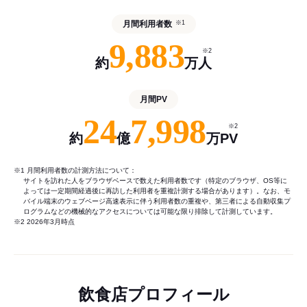
月間利用者数
※1
9,883
※2
約
万人
月間PV
24
7,998
※2
約
億
万PV
※1 月間利用者数の計測方法について：
サイトを訪れた人をブラウザベースで数えた利用者数です（特定のブラウザ、OS等に
よっては一定期間経過後に再訪した利用者を重複計測する場合があります）。なお、モ
バイル端末のウェブページ高速表示に伴う利用者数の重複や、第三者による自動収集プ
ログラムなどの機械的なアクセスについては可能な限り排除して計測しています。
※2 2026年3月時点
飲食店プロフィール