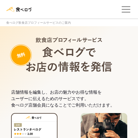
メ
食べログ店舗管理画面
食べログ飲食店プロフィールサービスのご案内
飲食店プロフィー
無料
食べログでお
店舗情報を編集し、お店の魅力やお得な情報を
ユーザーに伝えるためのサービスです。
食べログ店舗会員になることでご利用いただけます。