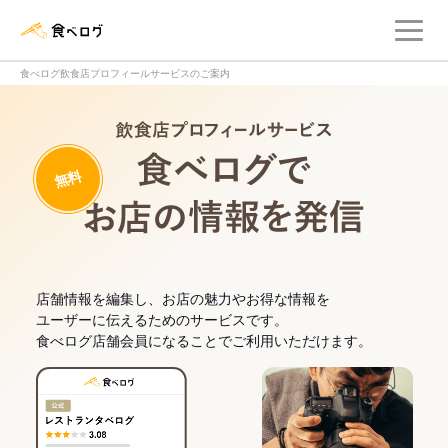
メ
食べログ店舗管理画面
食べログ飲食店プロフィールサービスのご案内
飲食店プロフィー
無料
食べログでお
店舗情報を編集し、お店の魅力やお得な情報を
ユーザーに伝えるためのサービスです。
食べログ店舗会員になることでご利用いただけます。