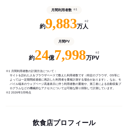
月間利用者数
※1
9,883
※2
約
万人
月間PV
24
7,998
※2
約
億
万PV
※1 月間利用者数の計測方法について：
サイトを訪れた人をブラウザベースで数えた利用者数です（特定のブラウザ、OS等に
よっては一定期間経過後に再訪した利用者を重複計測する場合があります）。なお、モ
バイル端末のウェブページ高速表示に伴う利用者数の重複や、第三者による自動収集プ
ログラムなどの機械的なアクセスについては可能な限り排除して計測しています。
※2 2026年3月時点
飲食店プロフィール