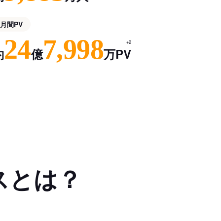
月間PV
24
7,998
※2
約
億
万PV
スとは？