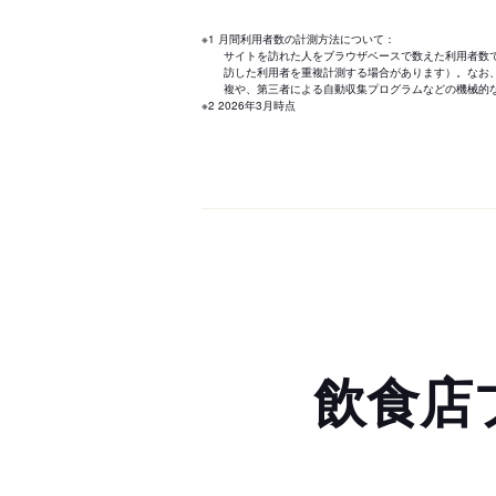
※1 月間利用者数の計測方法について：
サイトを訪れた人をブラウザベースで数えた利用者数
訪した利用者を重複計測する場合があります）。なお
複や、第三者による自動収集プログラムなどの機械的
※2 2026年3月時点
飲食店