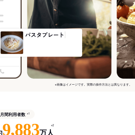
※画像はイメージです。実際の操作方法とは異なります。
月間利用者数
※1
9,883
※2
約
万人