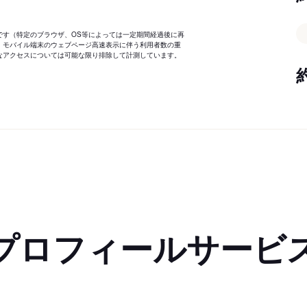
です（特定のブラウザ、OS等によっては一定期間経過後に再
、モバイル端末のウェブページ高速表示に伴う利用者数の重
なアクセスについては可能な限り排除して計測しています。
プロフィールサービ