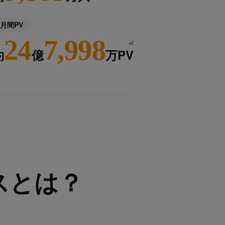
月間PV
24
7,998
※2
約
億
万PV
スとは？