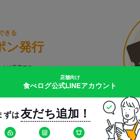
できる
ポン発行
ールに最適です。
%が「クーポンが使えるから」と
店舗向け
いています。
食べログ公式LINEアカウント
友だち追加！
まずは