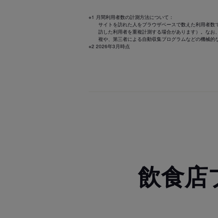
※1 月間利用者数の計測方法について：
サイトを訪れた人をブラウザベースで数えた利用者数
訪した利用者を重複計測する場合があります）。なお
複や、第三者による自動収集プログラムなどの機械的
※2 2026年3月時点
飲食店