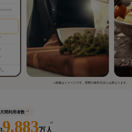
※画像はイメージです。実際の操作方法とは異なります。
月間利用者数
※1
9,883
※2
約
万人