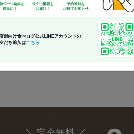
舗ページ編集を
役立つ情報を
予約通知を
簡単に！
お届け！
LINEでお知らせ
近隣エリアのアクセスランキングを
アクセス解析機能
店舗向け食べログ公式LINEアカウントの
友だち追加は
こちら
毎月のアクセス数をはじめ、近隣エリアのマ
ートをご提供しています。
しっかりと効果測定できるため、今後の改善
完全無料
¥0