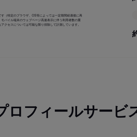
です（特定のブラウザ、OS等によっては一定期間経過後に再
、モバイル端末のウェブページ高速表示に伴う利用者数の重
なアクセスについては可能な限り排除して計測しています。
プロフィールサービ