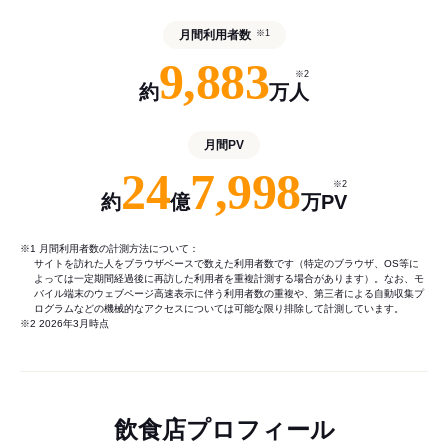
月間利用者数
※1
9,883
※2
約
万人
月間PV
24
7,998
※2
約
億
万PV
※1 月間利用者数の計測方法について：
サイトを訪れた人をブラウザベースで数えた利用者数です（特定のブラウザ、OS等に
よっては一定期間経過後に再訪した利用者を重複計測する場合があります）。なお、モ
バイル端末のウェブページ高速表示に伴う利用者数の重複や、第三者による自動収集プ
ログラムなどの機械的なアクセスについては可能な限り排除して計測しています。
※2 2026年3月時点
飲食店プロフィール