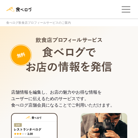
メ
食べログ店舗管理画面
食べログ飲食店プロフィールサービスのご案内
飲食店プロフィー
無料
食べログでお
店舗情報を編集し、お店の魅力やお得な情報を
ユーザーに伝えるためのサービスです。
食べログ店舗会員になることでご利用いただけます。