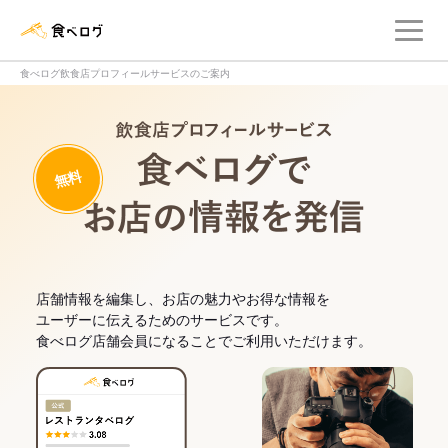
メ
食べログ店舗管理画面
食べログ飲食店プロフィールサービスのご案内
飲食店プロフィー
無料
食べログでお
店舗情報を編集し、お店の魅力やお得な情報を
ユーザーに伝えるためのサービスです。
食べログ店舗会員になることでご利用いただけます。