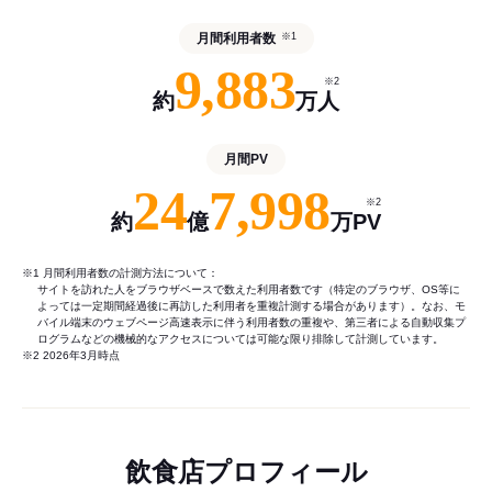
月間利用者数
※1
9,883
※2
約
万人
月間PV
24
7,998
※2
約
億
万PV
※1 月間利用者数の計測方法について：
サイトを訪れた人をブラウザベースで数えた利用者数です（特定のブラウザ、OS等に
よっては一定期間経過後に再訪した利用者を重複計測する場合があります）。なお、モ
バイル端末のウェブページ高速表示に伴う利用者数の重複や、第三者による自動収集プ
ログラムなどの機械的なアクセスについては可能な限り排除して計測しています。
※2 2026年3月時点
飲食店プロフィール