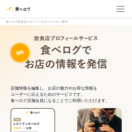
メ
食べログ店舗管理画面
食べログ飲食店プロフィールサービスのご案内
飲食店プロフィー
無料
食べログでお
店舗情報を編集し、お店の魅力やお得な情報を
ユーザーに伝えるためのサービスです。
食べログ店舗会員になることでご利用いただけます。