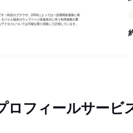
です（特定のブラウザ、OS等によっては一定期間経過後に再
、モバイル端末のウェブページ高速表示に伴う利用者数の重
なアクセスについては可能な限り排除して計測しています。
プロフィールサービ