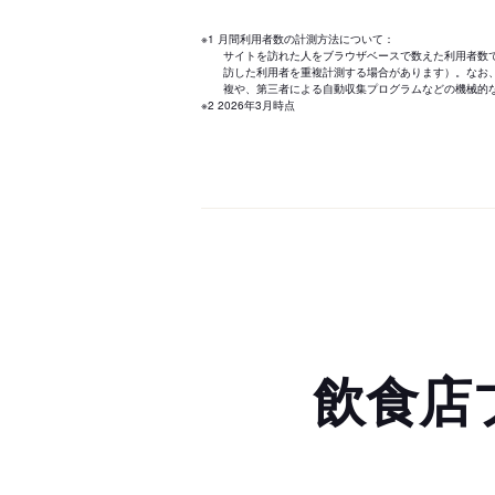
※1 月間利用者数の計測方法について：
サイトを訪れた人をブラウザベースで数えた利用者数
訪した利用者を重複計測する場合があります）。なお
複や、第三者による自動収集プログラムなどの機械的
※2 2026年3月時点
飲食店