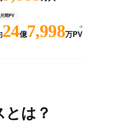
月間PV
24
7,998
※2
約
億
万PV
スとは？