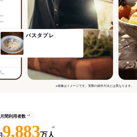
※画像はイメージです。実際の操作方法とは異なります。
月間利用者数
※1
9,883
※2
約
万人