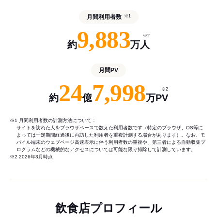
月間利用者数
※1
9,883
※2
約
万人
月間PV
24
7,998
※2
約
億
万PV
※1 月間利用者数の計測方法について：
サイトを訪れた人をブラウザベースで数えた利用者数です（特定のブラウザ、OS等に
よっては一定期間経過後に再訪した利用者を重複計測する場合があります）。なお、モ
バイル端末のウェブページ高速表示に伴う利用者数の重複や、第三者による自動収集プ
ログラムなどの機械的なアクセスについては可能な限り排除して計測しています。
※2 2026年3月時点
飲食店プロフィール