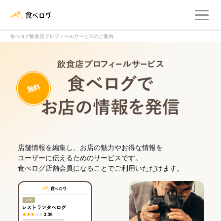
メ
食べログ店舗管理画面
食べログ飲食店プロフィールサービスのご案内
飲食店プロフィー
無料
食べログでお
店舗情報を編集し、お店の魅力やお得な情報を
ユーザーに伝えるためのサービスです。
食べログ店舗会員になることでご利用いただけます。