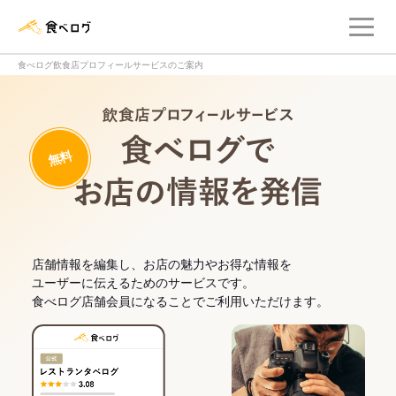
メ
食べログ店舗管理画面
食べログ飲食店プロフィールサービスのご案内
飲食店プロフィー
無料
食べログでお
店舗情報を編集し、お店の魅力やお得な情報を
ユーザーに伝えるためのサービスです。
食べログ店舗会員になることでご利用いただけます。