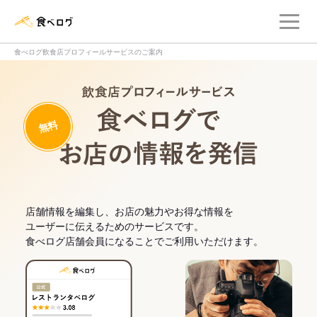
メ
食べログ店舗管理画面
食べログ飲食店プロフィールサービスのご案内
飲食店プロフィー
無料
食べログでお
店舗情報を編集し、お店の魅力やお得な情報を
ユーザーに伝えるためのサービスです。
食べログ店舗会員になることでご利用いただけます。