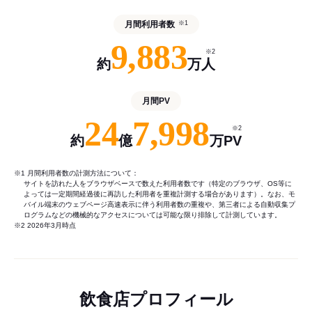
月間利用者数
※1
9,883
※2
約
万人
月間PV
24
7,998
※2
約
億
万PV
※1 月間利用者数の計測方法について：
サイトを訪れた人をブラウザベースで数えた利用者数です（特定のブラウザ、OS等に
よっては一定期間経過後に再訪した利用者を重複計測する場合があります）。なお、モ
バイル端末のウェブページ高速表示に伴う利用者数の重複や、第三者による自動収集プ
ログラムなどの機械的なアクセスについては可能な限り排除して計測しています。
※2 2026年3月時点
飲食店プロフィール