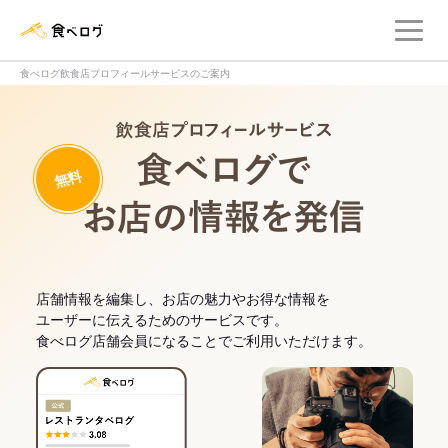
メ
食べログ店舗管理画面
食べログ飲食店プロフィールサービスのご案内
飲食店プロフィー
無料
食べログでお
店舗情報を編集し、お店の魅力やお得な情報を
ユーザーに伝えるためのサービスです。
食べログ店舗会員になることでご利用いただけます。