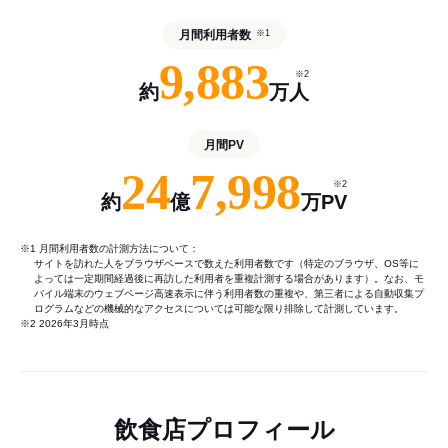
月間利用者数
※1
9,883
※2
約
万人
月間PV
24
7,998
※2
約
億
万PV
※1 月間利用者数の計測方法について：
サイトを訪れた人をブラウザベースで数えた利用者数です（特定のブラウザ、OS等に
よっては一定期間経過後に再訪した利用者を重複計測する場合があります）。なお、モ
バイル端末のウェブページ高速表示に伴う利用者数の重複や、第三者による自動収集プ
ログラムなどの機械的なアクセスについては可能な限り排除して計測しています。
※2 2026年3月時点
飲食店プロフィール