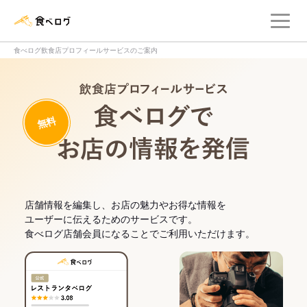
メ
食べログ店舗管理画面
食べログ飲食店プロフィールサービスのご案内
飲食店プロフィー
無料
食べログでお
店舗情報を編集し、お店の魅力やお得な情報を
ユーザーに伝えるためのサービスです。
食べログ店舗会員になることでご利用いただけます。