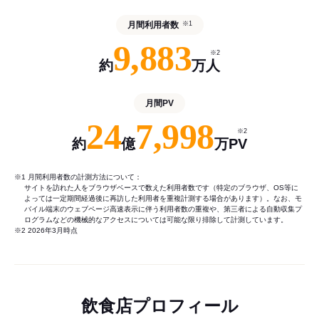
月間利用者数
※1
9,883
※2
約
万人
月間PV
24
7,998
※2
約
億
万PV
※1 月間利用者数の計測方法について：
サイトを訪れた人をブラウザベースで数えた利用者数です（特定のブラウザ、OS等に
よっては一定期間経過後に再訪した利用者を重複計測する場合があります）。なお、モ
バイル端末のウェブページ高速表示に伴う利用者数の重複や、第三者による自動収集プ
ログラムなどの機械的なアクセスについては可能な限り排除して計測しています。
※2 2026年3月時点
飲食店プロフィール