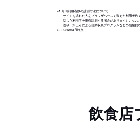
※1 月間利用者数の計測方法について：
サイトを訪れた人をブラウザベースで数えた利用者数
訪した利用者を重複計測する場合があります）。なお
複や、第三者による自動収集プログラムなどの機械的
※2 2026年3月時点
飲食店