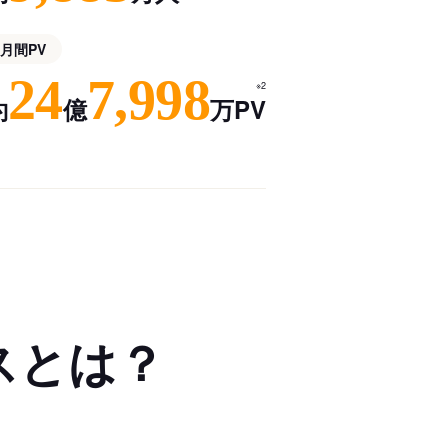
月間PV
24
7,998
※2
約
億
万PV
スとは？