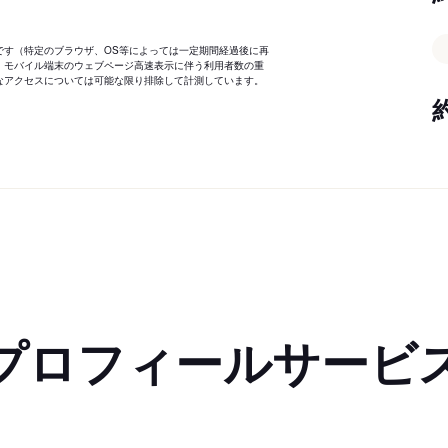
です（特定のブラウザ、OS等によっては一定期間経過後に再
、モバイル端末のウェブページ高速表示に伴う利用者数の重
なアクセスについては可能な限り排除して計測しています。
プロフィールサービ