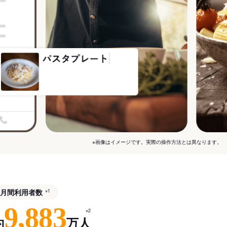
※画像はイメージです。実際の操作方法とは異なります。
月間利用者数
※1
9,883
※2
約
万人