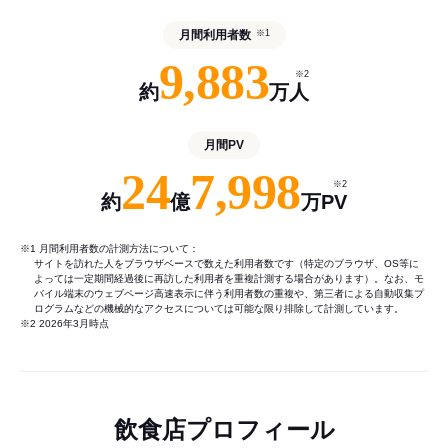
月間利用者数
※1
9,883
※2
約
万人
月間PV
24
7,998
※2
約
億
万PV
※1 月間利用者数の計測方法について：
サイトを訪れた人をブラウザベースで数えた利用者数です（特定のブラウザ、OS等に
よっては一定期間経過後に再訪した利用者を重複計測する場合があります）。なお、モ
バイル端末のウェブページ高速表示に伴う利用者数の重複や、第三者による自動収集プ
ログラムなどの機械的なアクセスについては可能な限り排除して計測しています。
※2 2026年3月時点
飲食店プロフィール