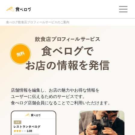
メ
食べログ店舗管理画面
食べログ飲食店プロフィールサービスのご案内
飲食店プロフィー
無料
食べログでお
店舗情報を編集し、お店の魅力やお得な情報を
ユーザーに伝えるためのサービスです。
食べログ店舗会員になることでご利用いただけます。