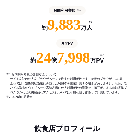
月間利用者数
※1
9,883
※2
約
万人
月間PV
24
7,998
※2
約
億
万PV
※1 月間利用者数の計測方法について：
サイトを訪れた人をブラウザベースで数えた利用者数です（特定のブラウザ、OS等に
よっては一定期間経過後に再訪した利用者を重複計測する場合があります）。なお、モ
バイル端末のウェブページ高速表示に伴う利用者数の重複や、第三者による自動収集プ
ログラムなどの機械的なアクセスについては可能な限り排除して計測しています。
※2 2026年3月時点
飲食店プロフィール