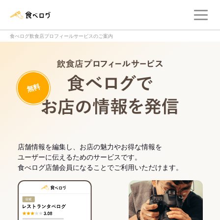
メ
食べログ店舗管理画面
食べログ飲食店プロフィールサービスのご案内
飲食店プロフィー
無料
食べログでお
店舗情報を編集し、お店の魅力やお得な情報を
ユーザーに伝えるためのサービスです。
食べログ店舗会員になることでご利用いただけます。