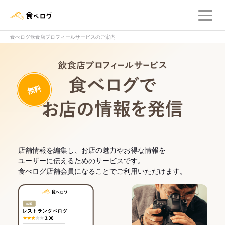
メ
食べログ店舗管理画面
食べログ飲食店プロフィールサービスのご案内
飲食店プロフィー
無料
食べログでお
店舗情報を編集し、お店の魅力やお得な情報を
ユーザーに伝えるためのサービスです。
食べログ店舗会員になることでご利用いただけます。