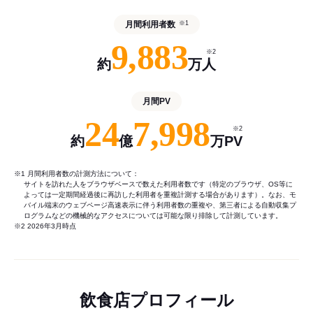
月間利用者数
※1
9,883
※2
約
万人
月間PV
24
7,998
※2
約
億
万PV
※1 月間利用者数の計測方法について：
サイトを訪れた人をブラウザベースで数えた利用者数です（特定のブラウザ、OS等に
よっては一定期間経過後に再訪した利用者を重複計測する場合があります）。なお、モ
バイル端末のウェブページ高速表示に伴う利用者数の重複や、第三者による自動収集プ
ログラムなどの機械的なアクセスについては可能な限り排除して計測しています。
※2 2026年3月時点
飲食店プロフィール