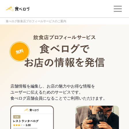
メ
食べログ店舗管理画面
食べログ飲食店プロフィールサービスのご案内
飲食店プロフィー
無料
食べログでお
店舗情報を編集し、お店の魅力やお得な情報を
ユーザーに伝えるためのサービスです。
食べログ店舗会員になることでご利用いただけます。