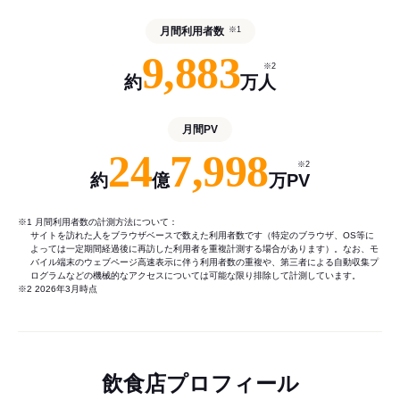
月間利用者数
※1
9,883
※2
約
万人
月間PV
24
7,998
※2
約
億
万PV
※1 月間利用者数の計測方法について：
サイトを訪れた人をブラウザベースで数えた利用者数です（特定のブラウザ、OS等に
よっては一定期間経過後に再訪した利用者を重複計測する場合があります）。なお、モ
バイル端末のウェブページ高速表示に伴う利用者数の重複や、第三者による自動収集プ
ログラムなどの機械的なアクセスについては可能な限り排除して計測しています。
※2 2026年3月時点
飲食店プロフィール