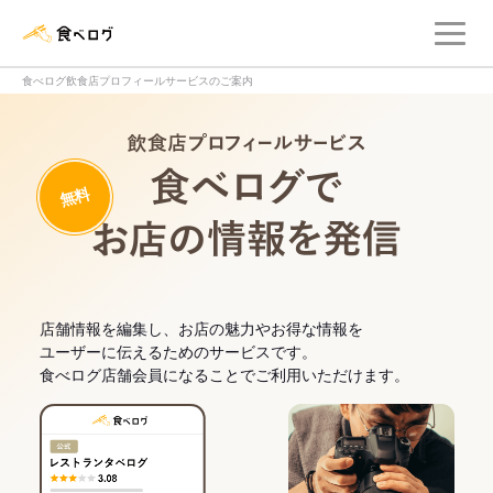
メ
食べログ店舗管理画面
食べログ飲食店プロフィールサービスのご案内
飲食店プロフィー
無料
食べログでお
店舗情報を編集し、お店の魅力やお得な情報を
ユーザーに伝えるためのサービスです。
食べログ店舗会員になることでご利用いただけます。