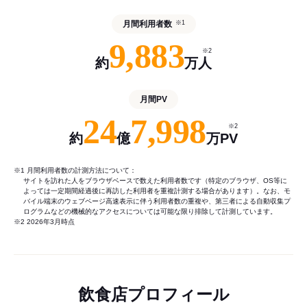
月間利用者数
※1
9,883
※2
約
万人
月間PV
24
7,998
※2
約
億
万PV
※1 月間利用者数の計測方法について：
サイトを訪れた人をブラウザベースで数えた利用者数です（特定のブラウザ、OS等に
よっては一定期間経過後に再訪した利用者を重複計測する場合があります）。なお、モ
バイル端末のウェブページ高速表示に伴う利用者数の重複や、第三者による自動収集プ
ログラムなどの機械的なアクセスについては可能な限り排除して計測しています。
※2 2026年3月時点
飲食店プロフィール