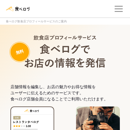
メ
食べログ店舗管理画面
食べログ飲食店プロフィールサービスのご案内
飲食店プロフィー
無料
食べログでお
店舗情報を編集し、お店の魅力やお得な情報を
ユーザーに伝えるためのサービスです。
食べログ店舗会員になることでご利用いただけます。