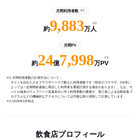
月間利用者数
※1
9,883
※2
約
万人
月間PV
24
7,998
※2
約
億
万PV
※1 月間利用者数の計測方法について：
サイトを訪れた人をブラウザベースで数えた利用者数です（特定のブラウザ、OS等に
よっては一定期間経過後に再訪した利用者を重複計測する場合があります）。なお、モ
バイル端末のウェブページ高速表示に伴う利用者数の重複や、第三者による自動収集プ
ログラムなどの機械的なアクセスについては可能な限り排除して計測しています。
※2 2026年3月時点
飲食店プロフィール