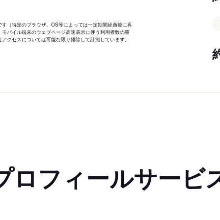
です（特定のブラウザ、OS等によっては一定期間経過後に再
、モバイル端末のウェブページ高速表示に伴う利用者数の重
なアクセスについては可能な限り排除して計測しています。
プロフィールサービ