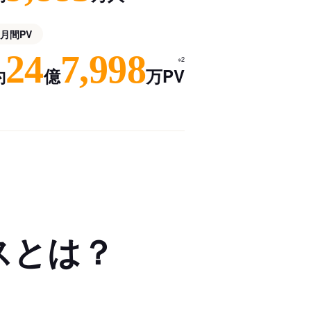
月間PV
24
7,998
※2
約
億
万PV
スとは？