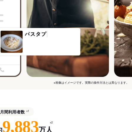
※画像はイメージです。実際の操作方法とは異なります。
月間利用者数
※1
9,883
※2
約
万人