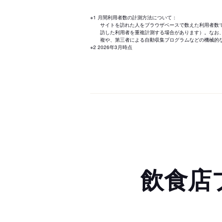
※1 月間利用者数の計測方法について：
サイトを訪れた人をブラウザベースで数えた利用者数
訪した利用者を重複計測する場合があります）。なお
複や、第三者による自動収集プログラムなどの機械的
※2 2026年3月時点
飲食店