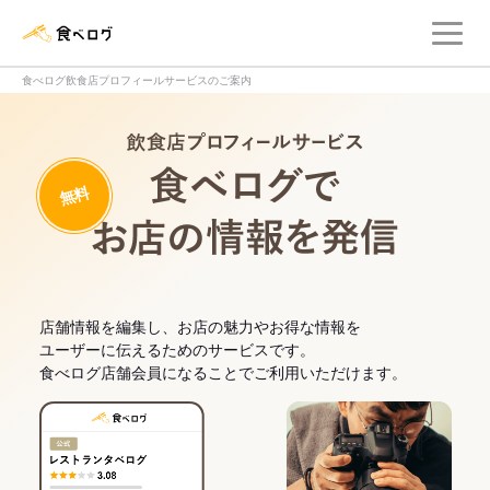
メ
食べログ店舗管理画面
食べログ飲食店プロフィールサービスのご案内
飲食店プロフィー
無料
食べログでお
店舗情報を編集し、お店の魅力やお得な情報を
ユーザーに伝えるためのサービスです。
食べログ店舗会員になることでご利用いただけます。