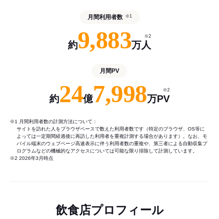
月間利用者数
※1
9,883
※2
約
万人
月間PV
24
7,998
※2
約
億
万PV
※1 月間利用者数の計測方法について：
サイトを訪れた人をブラウザベースで数えた利用者数です（特定のブラウザ、OS等に
よっては一定期間経過後に再訪した利用者を重複計測する場合があります）。なお、モ
バイル端末のウェブページ高速表示に伴う利用者数の重複や、第三者による自動収集プ
ログラムなどの機械的なアクセスについては可能な限り排除して計測しています。
※2 2026年3月時点
飲食店プロフィール