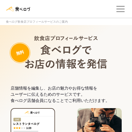
メ
食べログ店舗管理画面
食べログ飲食店プロフィールサービスのご案内
飲食店プロフィー
無料
食べログでお
店舗情報を編集し、お店の魅力やお得な情報を
ユーザーに伝えるためのサービスです。
食べログ店舗会員になることでご利用いただけます。