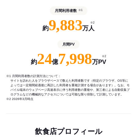
月間利用者数
※1
9,883
※2
約
万人
月間PV
24
7,998
※2
約
億
万PV
※1 月間利用者数の計測方法について：
サイトを訪れた人をブラウザベースで数えた利用者数です（特定のブラウザ、OS等に
よっては一定期間経過後に再訪した利用者を重複計測する場合があります）。なお、モ
バイル端末のウェブページ高速表示に伴う利用者数の重複や、第三者による自動収集プ
ログラムなどの機械的なアクセスについては可能な限り排除して計測しています。
※2 2026年3月時点
飲食店プロフィール