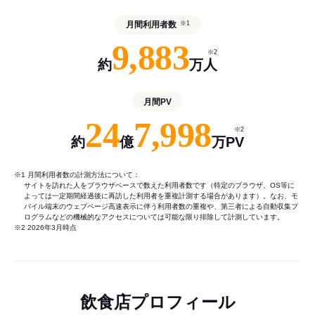
月間利用者数
※1
9,883
※2
約
万人
月間PV
24
7,998
※2
約
億
万PV
※1 月間利用者数の計測方法について：
サイトを訪れた人をブラウザベースで数えた利用者数です（特定のブラウザ、OS等に
よっては一定期間経過後に再訪した利用者を重複計測する場合があります）。なお、モ
バイル端末のウェブページ高速表示に伴う利用者数の重複や、第三者による自動収集プ
ログラムなどの機械的なアクセスについては可能な限り排除して計測しています。
※2 2026年3月時点
飲食店プロフィール