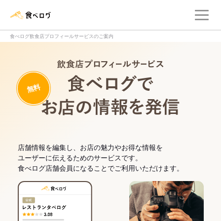
メ
食べログ店舗管理画面
食べログ飲食店プロフィールサービスのご案内
飲食店プロフィー
無料
食べログでお
店舗情報を編集し、お店の魅力やお得な情報を
ユーザーに伝えるためのサービスです。
食べログ店舗会員になることでご利用いただけます。