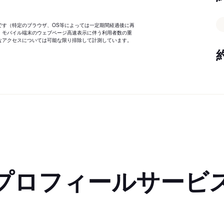
です（特定のブラウザ、OS等によっては一定期間経過後に再
、モバイル端末のウェブページ高速表示に伴う利用者数の重
なアクセスについては可能な限り排除して計測しています。
プロフィールサービ