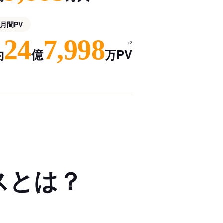
月間PV
24
7,998
※2
約
億
万PV
スとは？