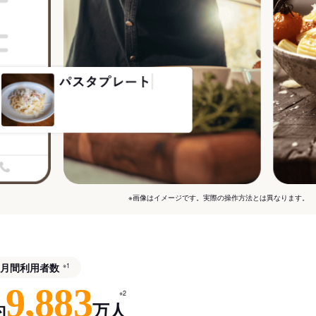
※画像はイメージです。実際の操作方法とは異なります。
月間利用者数
※1
9,883
※2
約
万人