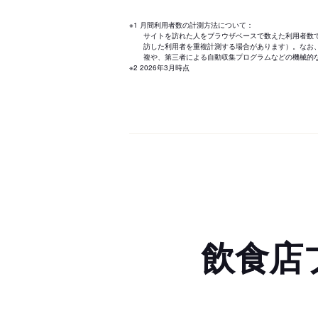
※1 月間利用者数の計測方法について：
サイトを訪れた人をブラウザベースで数えた利用者数
訪した利用者を重複計測する場合があります）。なお
複や、第三者による自動収集プログラムなどの機械的
※2 2026年3月時点
飲食店