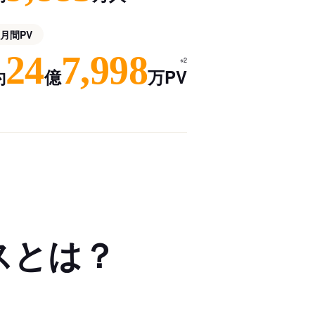
月間PV
24
7,998
※2
約
億
万PV
スとは？