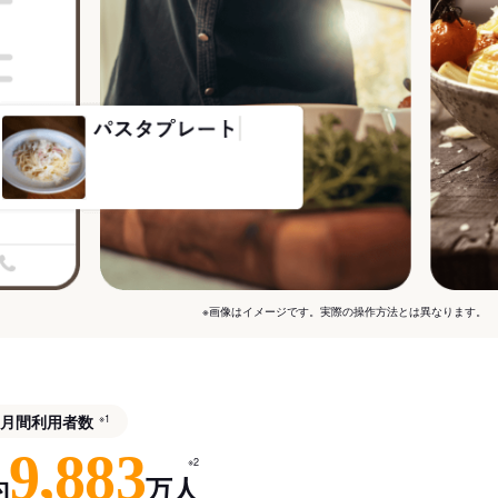
※画像はイメージです。実際の操作方法とは異なります。
月間利用者数
※1
9,883
※2
約
万人