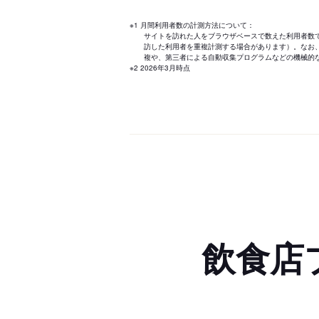
※1 月間利用者数の計測方法について：
サイトを訪れた人をブラウザベースで数えた利用者数
訪した利用者を重複計測する場合があります）。なお
複や、第三者による自動収集プログラムなどの機械的
※2 2026年3月時点
飲食店