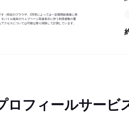
です（特定のブラウザ、OS等によっては一定期間経過後に再
、モバイル端末のウェブページ高速表示に伴う利用者数の重
なアクセスについては可能な限り排除して計測しています。
プロフィールサービ