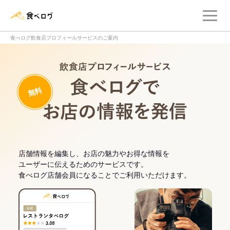
メ
食べログ店舗管理画面
食べログ飲食店プロフィールサービスのご案内
飲食店プロフィー
無料
食べログでお
店舗情報を編集し、お店の魅力やお得な情報を
ユーザーに伝えるためのサービスです。
食べログ店舗会員になることでご利用いただけます。