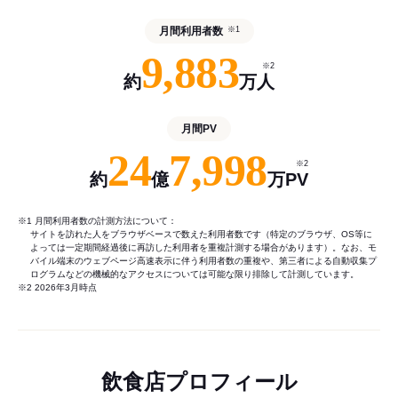
月間利用者数
※1
9,883
※2
約
万人
月間PV
24
7,998
※2
約
億
万PV
※1 月間利用者数の計測方法について：
サイトを訪れた人をブラウザベースで数えた利用者数です（特定のブラウザ、OS等に
よっては一定期間経過後に再訪した利用者を重複計測する場合があります）。なお、モ
バイル端末のウェブページ高速表示に伴う利用者数の重複や、第三者による自動収集プ
ログラムなどの機械的なアクセスについては可能な限り排除して計測しています。
※2 2026年3月時点
飲食店プロフィール