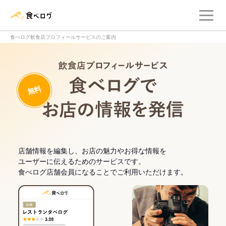
メ
食べログ店舗管理画面
食べログ飲食店プロフィールサービスのご案内
飲食店プロフィー
無料
食べログでお
店舗情報を編集し、お店の魅力やお得な情報を
ユーザーに伝えるためのサービスです。
食べログ店舗会員になることでご利用いただけます。