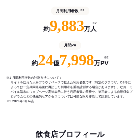
月間利用者数
※1
9,883
※2
約
万人
月間PV
24
7,998
※2
約
億
万PV
※1 月間利用者数の計測方法について：
サイトを訪れた人をブラウザベースで数えた利用者数です（特定のブラウザ、OS等に
よっては一定期間経過後に再訪した利用者を重複計測する場合があります）。なお、モ
バイル端末のウェブページ高速表示に伴う利用者数の重複や、第三者による自動収集プ
ログラムなどの機械的なアクセスについては可能な限り排除して計測しています。
※2 2026年3月時点
飲食店プロフィール