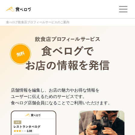
メ
食べログ店舗管理画面
食べログ飲食店プロフィールサービスのご案内
飲食店プロフィー
無料
食べログでお
店舗情報を編集し、お店の魅力やお得な情報を
ユーザーに伝えるためのサービスです。
食べログ店舗会員になることでご利用いただけます。