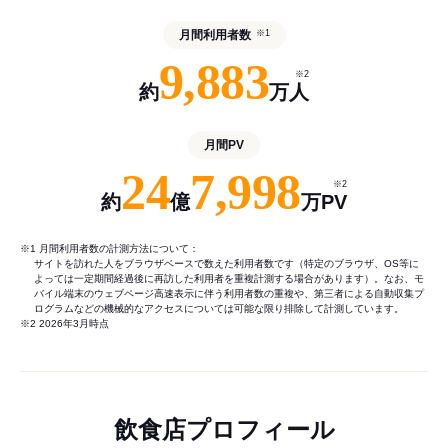
月間利用者数
※1
9,883
※2
約
万人
月間PV
24
7,998
※2
約
億
万PV
※1 月間利用者数の計測方法について：
サイトを訪れた人をブラウザベースで数えた利用者数です（特定のブラウザ、OS等に
よっては一定期間経過後に再訪した利用者を重複計測する場合があります）。なお、モ
バイル端末のウェブページ高速表示に伴う利用者数の重複や、第三者による自動収集プ
ログラムなどの機械的なアクセスについては可能な限り排除して計測しています。
※2 2026年3月時点
飲食店プロフィール