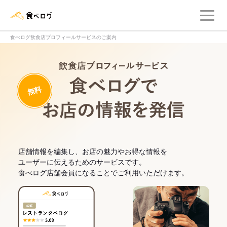
メ
食べログ店舗管理画面
食べログ飲食店プロフィールサービスのご案内
飲食店プロフィー
無料
食べログでお
店舗情報を編集し、お店の魅力やお得な情報を
ユーザーに伝えるためのサービスです。
食べログ店舗会員になることでご利用いただけます。