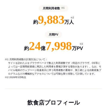
月間利用者数
※1
9,883
※2
約
万人
月間PV
24
7,998
※2
約
億
万PV
※1 月間利用者数の計測方法について：
サイトを訪れた人をブラウザベースで数えた利用者数です（特定のブラウザ、OS等に
よっては一定期間経過後に再訪した利用者を重複計測する場合があります）。なお、モ
バイル端末のウェブページ高速表示に伴う利用者数の重複や、第三者による自動収集プ
ログラムなどの機械的なアクセスについては可能な限り排除して計測しています。
※2 2026年3月時点
飲食店プロフィール