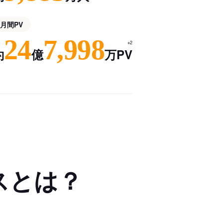
月間PV
24
7,998
※2
約
億
万PV
スとは？