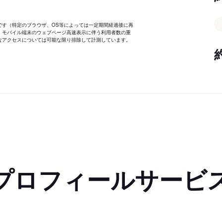
です（特定のブラウザ、OS等によっては一定期間経過後に再
、モバイル端末のウェブページ高速表示に伴う利用者数の重
なアクセスについては可能な限り排除して計測しています。
プロフィールサービ