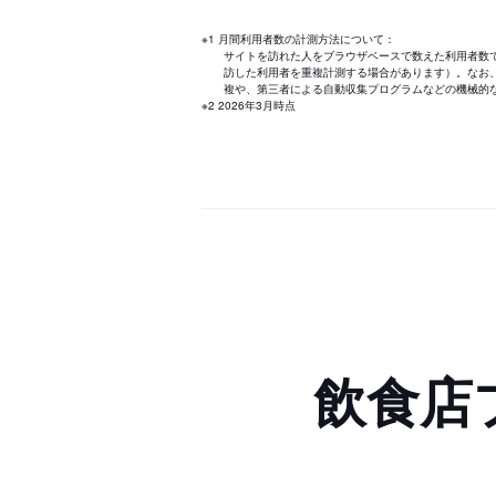
※1 月間利用者数の計測方法について：
サイトを訪れた人をブラウザベースで数えた利用者数
訪した利用者を重複計測する場合があります）。なお
複や、第三者による自動収集プログラムなどの機械的
※2 2026年3月時点
飲食店