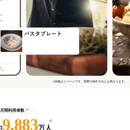
※画像はイメージです。実際の操作方法とは異なります。
月間利用者数
※1
9,883
※2
約
万人